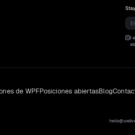
Stay
Emai
I 
ab
iones de WPF
Posiciones abiertas
Blog
Contac
hello@uxdiv