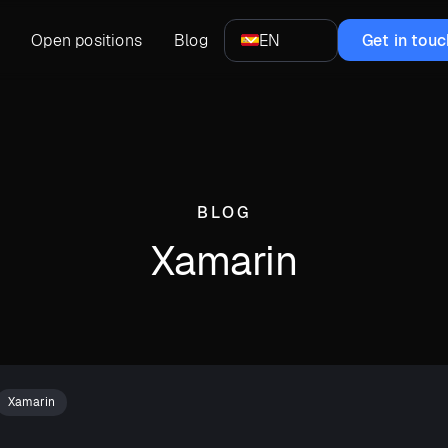
Open positions
Blog
EN
Get in touc
BLOG
Xamarin
Xamarin