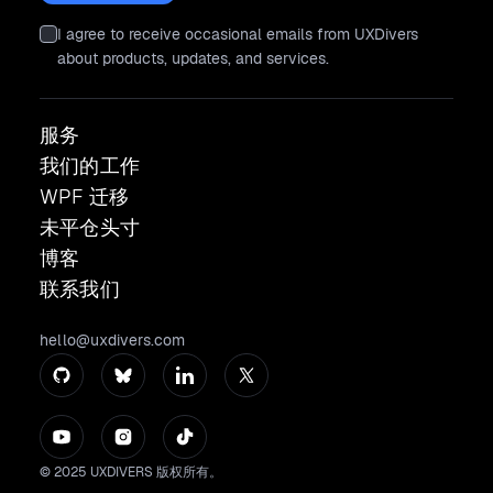
I agree to receive occasional emails from UXDivers
about products, updates, and services.
服务
我们的工作
WPF 迁移
未平仓头寸
博客
联系我们
hello@uxdivers.com
© 2025 UXDIVERS 版权所有。